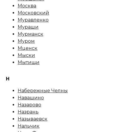
Москва
Московский
Муравленко
Мураши
Мурманск
Муром
Мценск
Мыски
Мытищи
Н
Набережные Челны
Навашино
Назарово
Назрань
Называевск
Нальчик