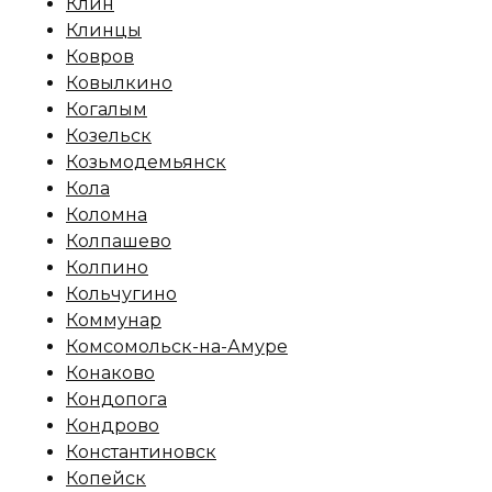
Клин
Клинцы
Ковров
Ковылкино
Когалым
Козельск
Козьмодемьянск
Кола
Коломна
Колпашево
Колпино
Кольчугино
Коммунар
Комсомольск-на-Амуре
Конаково
Кондопога
Кондрово
Константиновск
Копейск