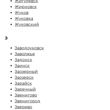
Жигулевск
Жирновск
Жуков
Жуковка
Жуковский
З
Заводоуковск
Заволжье
Задонск
Заинск
Заозерный
Заозерск
Зарайск
Заречный
Звенигово
Звенигород
Зверево