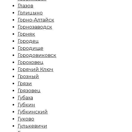
Глазов
Голицыно
Горно-Алтайск
Горнозаводск
Горняк
Городец
Городище
Городовиковск
Гороховец
Горячий Ключ
Грозный
Грязи
Грязовец
Губаха
Губкин
Губкинский
Гуково
Гулькевичи