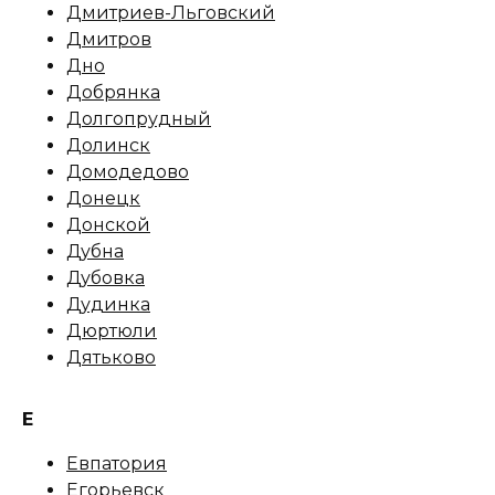
Дмитриев-Льговский
Дмитров
Дно
Добрянка
Долгопрудный
Долинск
Домодедово
Донецк
Донской
Дубна
Дубовка
Дудинка
Дюртюли
Дятьково
Е
Евпатория
Егорьевск