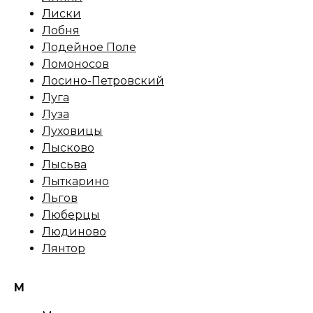
Лиски
Лобня
Лодейное Поле
Ломоносов
Лосино-Петровский
Луга
Луза
Луховицы
Лысково
Лысьва
Лыткарино
Льгов
Люберцы
Людиново
Лянтор
М