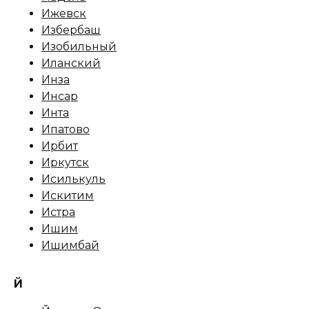
Ижевск
Избербаш
Изобильный
Иланский
Инза
Инсар
Инта
Ипатово
Ирбит
Иркутск
Исилькуль
Искитим
Истра
Ишим
Ишимбай
Й