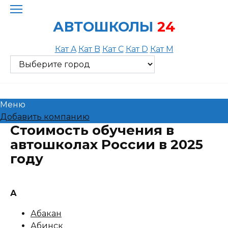
Skip
to
АВТОШКОЛЫ
24
content
Кат A
Кат B
Кат C
Кат D
Кат M
Меню
Добавить компанию
Стоимость обучения в
автошколах России в 2025
году
А
Абакан
Абинск