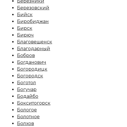
Березники
Березовский
Бийск
Биробиджан
Бирск
Бирюч
Благовещенск
Благодарный
Бобров
Богданович
Богородицк
Богородск
Боготол
Богучар
Бодайбо
Бокситогорск
Бологое
Болотное
Болхов