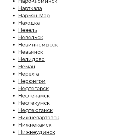
Наро-Фоминск
Нарткала
Нарьян-Мар
Находка
Невель
Невельск
Невинномысск
Невьянск
Нелидово
Неман
Нерехта
Нерюнгри
Нефтегорск
Нефтекамск
Нефтекумск
Нефтеюганск
Нижневартовск
Нижнекамск
Нижнеудинск