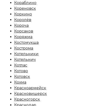
Кораблино
Кореновск
Коркино
Королёв
Короча
Корсаков
Коряжма
Костомукша
Кострома
Котельники
Котельнич
Котлас
Котово
Котовск
Кохма
Красноармейск
Красновишерск
Красногорск
Краснодар