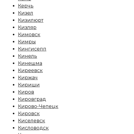
Керчь
Кизел
Кизилюрт
Кизляр
Кимовск
Кимры
Кингисепп
Кинель
Кинешма
Киреевск
Киржач
Кириши
Киров
Кировград
Кирово-Чепецк
Кировск
Киселевск
Кисловодск