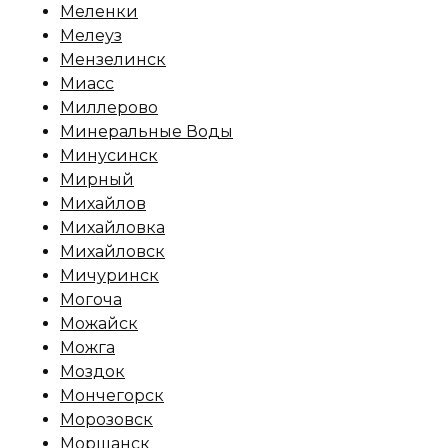
Меленки
Мелеуз
Мензелинск
Миасс
Миллерово
Минеральные Воды
Минусинск
Мирный
Михайлов
Михайловка
Михайловск
Мичуринск
Могоча
Можайск
Можга
Моздок
Мончегорск
Морозовск
Моршанск