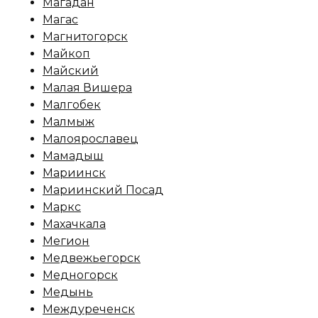
Магадан
Магас
Магнитогорск
Майкоп
Майский
Малая Вишера
Малгобек
Малмыж
Малоярославец
Мамадыш
Мариинск
Мариинский Посад
Маркс
Махачкала
Мегион
Медвежьегорск
Медногорск
Медынь
Междуреченск