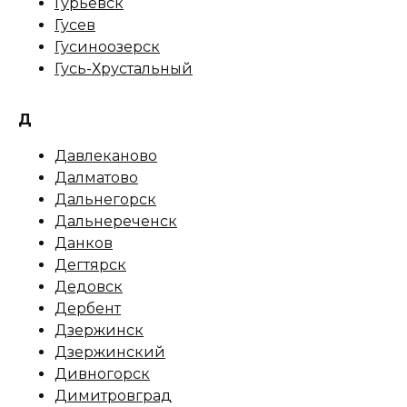
Гурьевск
Гусев
Гусиноозерск
Гусь-Хрустальный
Д
Давлеканово
Далматово
Дальнегорск
Дальнереченск
Данков
Дегтярск
Дедовск
Дербент
Дзержинск
Дзержинский
Дивногорск
Димитровград