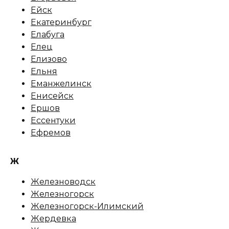
Ейск
Екатеринбург
Елабуга
Елец
Елизово
Ельня
Еманжелинск
Енисейск
Ершов
Ессентуки
Ефремов
Ж
Железноводск
Железногорск
Железногорск-Илимский
Жердевка