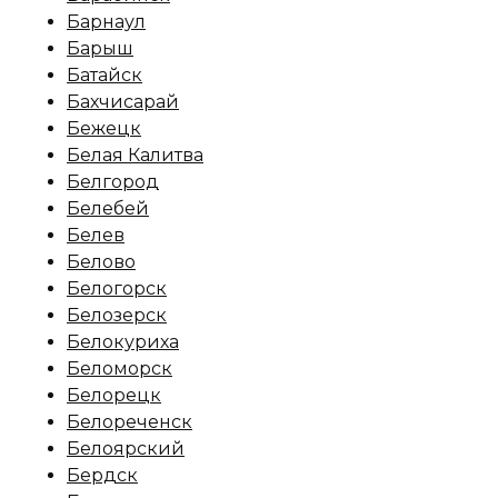
Барнаул
Барыш
Батайск
Бахчисарай
Бежецк
Белая Калитва
Белгород
Белебей
Белев
Белово
Белогорск
Белозерск
Белокуриха
Беломорск
Белорецк
Белореченск
Белоярский
Бердск