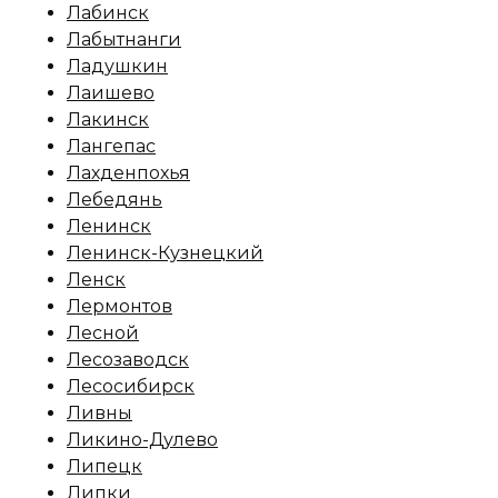
Лабинск
Лабытнанги
Ладушкин
Лаишево
Лакинск
Лангепас
Лахденпохья
Лебедянь
Ленинск
Ленинск-Кузнецкий
Ленск
Лермонтов
Лесной
Лесозаводск
Лесосибирск
Ливны
Ликино-Дулево
Липецк
Липки