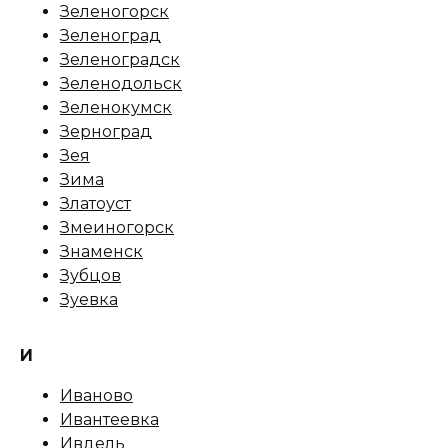
Зеленогорск
Зеленоград
Зеленоградск
Зеленодольск
Зеленокумск
Зерноград
Зея
Зима
Златоуст
Змеиногорск
Знаменск
Зубцов
Зуевка
И
Иваново
Ивантеевка
Ивдель