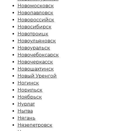
Новомосковск
Новопавловск
Новороссийск
Новосибирск
Новотроицк
Новоульяновск
Новоуральск
Новочебоксарск
Новочеркасск
Новошахтинск
Новый Уренгой
Ногинск
Норильск
Ноябрьск
Нурлат
Нытва
Нягань
Нязепетровск