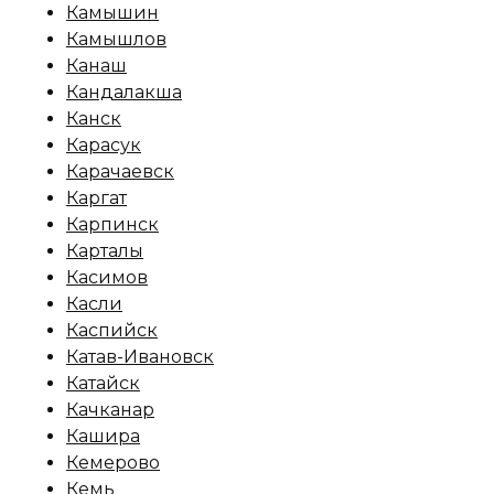
Камышин
Камышлов
Канаш
Кандалакша
Канск
Карасук
Карачаевск
Каргат
Карпинск
Карталы
Касимов
Касли
Каспийск
Катав-Ивановск
Катайск
Качканар
Кашира
Кемерово
Кемь