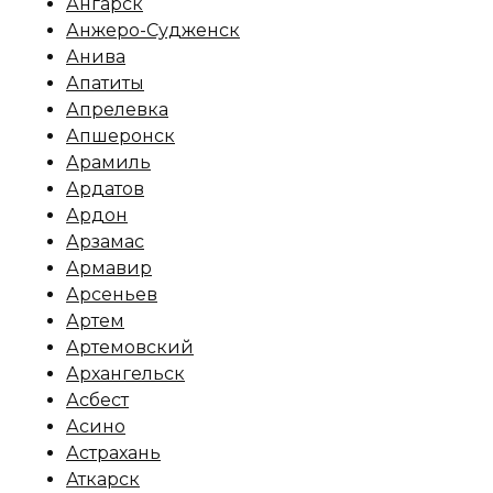
Ангарск
Анжеро-Судженск
Анива
Апатиты
Апрелевка
Апшеронск
Арамиль
Ардатов
Ардон
Арзамас
Армавир
Арсеньев
Артем
Артемовский
Архангельск
Асбест
Асино
Астрахань
Аткарск