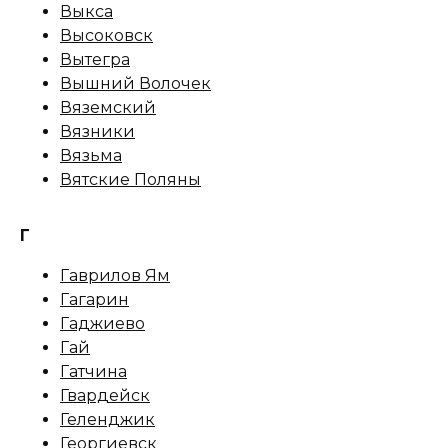
Выкса
Высоковск
Вытегра
Вышний Волочек
Вяземский
Вязники
Вязьма
Вятские Поляны
Г
Гаврилов Ям
Гагарин
Гаджиево
Гай
Гатчина
Гвардейск
Геленджик
Георгиевск