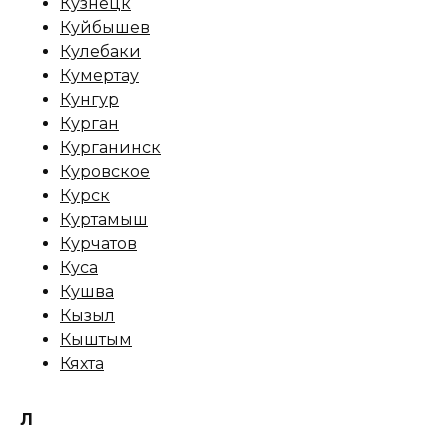
Кузнецк
Куйбышев
Кулебаки
Кумертау
Кунгур
Курган
Курганинск
Куровское
Курск
Куртамыш
Курчатов
Куса
Кушва
Кызыл
Кыштым
Кяхта
Л