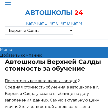
Skip
to
АВТОШКОЛЫ
24
content
Кат A
Кат B
Кат C
Кат D
Кат M
Меню
Добавить компанию
Автошколы Верхней Салды
стоимость за обучение
Посмотреть все автошколы города!
2
Средняя стоимость обучения в автошколе в г.
Верхняя Салда указана в таблице на дату
заполенения данных. Самую актуальную цену
уточняйте у конкретной автошколы. Цена