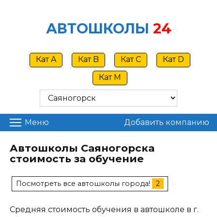
Skip
to
АВТОШКОЛЫ
24
content
Кат A
Кат B
Кат C
Кат D
Кат M
Меню
Добавить компанию
Автошколы Саяногорска
стоимость за обучение
Посмотреть все автошколы города!
2
Средняя стоимость обучения в автошколе в г.