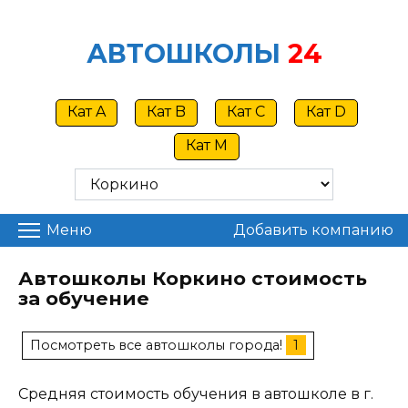
Skip
to
АВТОШКОЛЫ
24
content
Кат A
Кат B
Кат C
Кат D
Кат M
Меню
Добавить компанию
Автошколы Коркино стоимость
за обучение
Посмотреть все автошколы города!
1
Средняя стоимость обучения в автошколе в г.