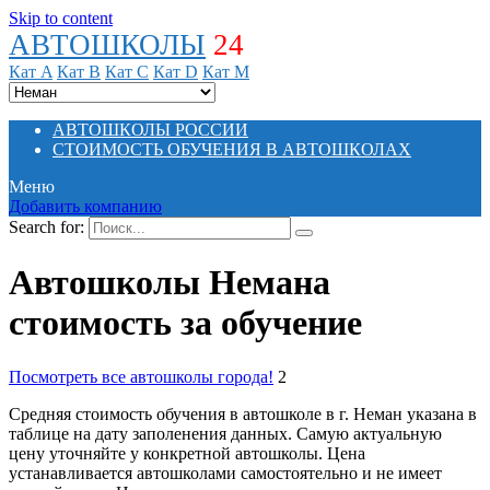
Skip to content
АВТОШКОЛЫ
24
Кат A
Кат B
Кат C
Кат D
Кат M
АВТОШКОЛЫ РОССИИ
СТОИМОСТЬ ОБУЧЕНИЯ В АВТОШКОЛАХ
Меню
Добавить компанию
Search for:
Автошколы Немана
стоимость за обучение
Посмотреть все автошколы города!
2
Средняя стоимость обучения в автошколе в г. Неман указана в
таблице на дату заполенения данных. Самую актуальную
цену уточняйте у конкретной автошколы. Цена
устанавливается автошколами самостоятельно и не имеет