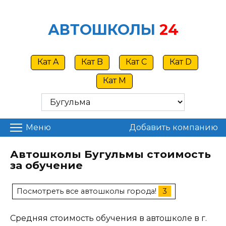
Skip
to
АВТОШКОЛЫ
24
content
Кат A
Кат B
Кат C
Кат D
Кат M
Меню
Добавить компанию
Автошколы Бугульмы стоимость
за обучение
Посмотреть все автошколы города!
3
Средняя стоимость обучения в автошколе в г.