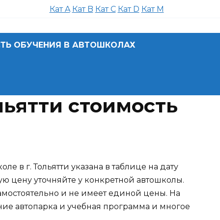
Кат A
Кат B
Кат C
Кат D
Кат M
ТЬ ОБУЧЕНИЯ В АВТОШКОЛАХ
ьятти стоимость
ле в г. Тольятти указана в таблице на дату
ую цену уточняйте у конкретной автошколы.
амостоятельно и не имеет единой цены. На
ние автопарка и учебная программа и многое