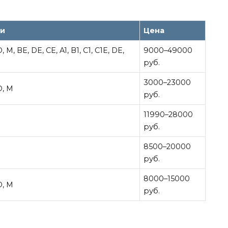
ии
Цена
 D, M, BE, DE, CE, A1, В1, C1, C1E, DE,
9000–49000
руб.
3000–23000
 D, M
руб.
11990–28000
руб.
8500–20000
руб.
8000–15000
 D, M
руб.