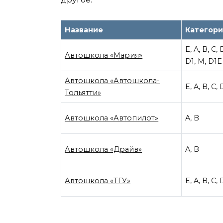
Название
Категор
E, A, B, C,
Автошкола «Мария»
D1, M, D1E
Автошкола «Автошкола-
E, A, B, C,
Тольятти»
Автошкола «Автопилот»
A, B
Автошкола «Драйв»
A, B
Автошкола «ТГУ»
E, A, B, C,