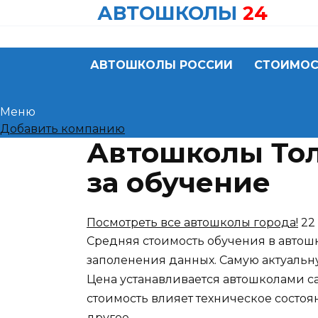
Skip
АВТОШКОЛЫ
24
to
content
АВТОШКОЛЫ РОССИИ
СТОИМОС
Меню
Добавить компанию
Автошколы Тол
за обучение
Посмотреть все автошколы города!
22
Средняя стоимость обучения в автошко
заполенения данных. Самую актуальн
Цена устанавливается автошколами с
стоимость влияет техническое состоя
другое.