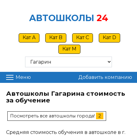
Skip
to
АВТОШКОЛЫ
24
content
Кат A
Кат B
Кат C
Кат D
Кат M
Меню
Добавить компанию
Автошколы Гагарина стоимость
за обучение
Посмотреть все автошколы города!
2
Средняя стоимость обучения в автошколе в г.