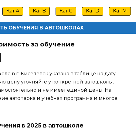
Кат A
Кат B
Кат C
Кат D
Кат M
ТЬ ОБУЧЕНИЯ В АВТОШКОЛАХ
оимость за обучение
ле в г. Киселевск указана в таблице на дату
ую цену уточняйте у конкретной автошколы.
амостоятельно и не имеет единой цены. На
ние автопарка и учебная программа и многое
учения в 2025 в автошколе