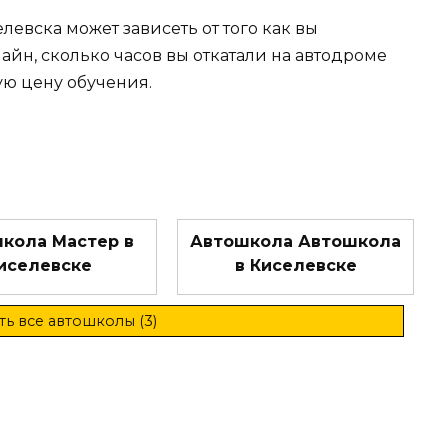
левска может зависеть от того как вы
лайн, сколько часов вы откатали на автодроме
ую цену обучения.
кола Мастер в
Автошкола Автошкола
иселевске
в Киселевске
ь все автошколы (3)