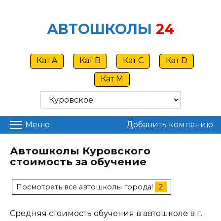
Skip
to
АВТОШКОЛЫ
24
content
Кат A
Кат B
Кат C
Кат D
Кат M
Меню
Добавить компанию
Автошколы Куровского
стоимость за обучение
Посмотреть все автошколы города!
2
Средняя стоимость обучения в автошколе в г.