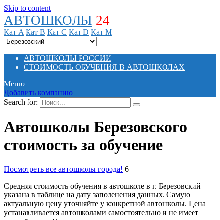
Skip to content
АВТОШКОЛЫ
24
Кат A
Кат B
Кат C
Кат D
Кат M
АВТОШКОЛЫ РОССИИ
СТОИМОСТЬ ОБУЧЕНИЯ В АВТОШКОЛАХ
Меню
Добавить компанию
Search for:
Автошколы Березовского
стоимость за обучение
Посмотреть все автошколы города!
6
Средняя стоимость обучения в автошколе в г. Березовский
указана в таблице на дату заполенения данных. Самую
актуальную цену уточняйте у конкретной автошколы. Цена
устанавливается автошколами самостоятельно и не имеет