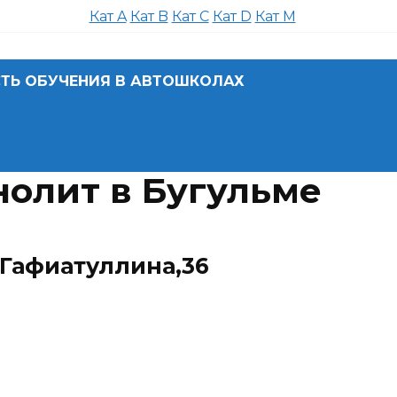
Кат A
Кат B
Кат C
Кат D
Кат M
ТЬ ОБУЧЕНИЯ В АВТОШКОЛАХ
олит в Бугульме
 Гафиатуллина,36