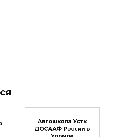
ся
Автошкола Устк
р
ДОСААФ России в
Удомле