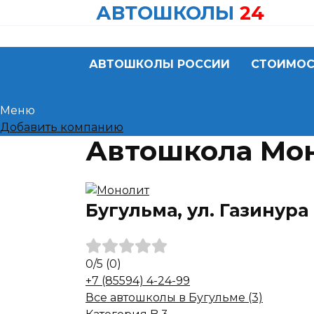
Skip
АВТОШКОЛЫ
24
to
content
АВТОШКОЛЫ РОССИИ
СТОИМОС
Меню
Добавить компанию
Автошкола Мон
Бугульма, ул. Газинура
0
/5
(0)
+7 (85594) 4-24-99
Все автошколы в Бугульме (3)