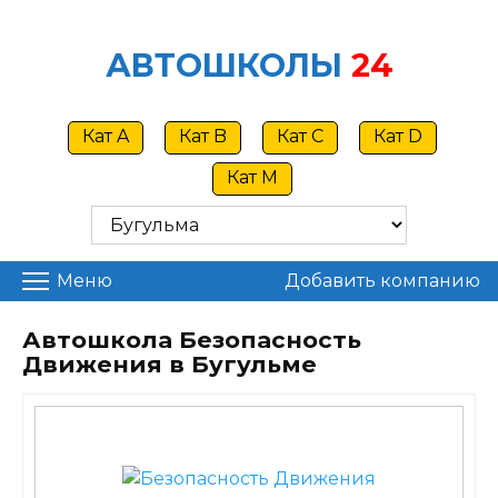
Skip
to
АВТОШКОЛЫ
24
content
Кат A
Кат B
Кат C
Кат D
Кат M
Меню
Добавить компанию
Автошкола Безопасность
Движения в Бугульме