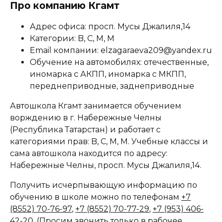
Про компанию Кгамт
Адрес офиса: просп. Мусы Джалиля,14
Категории: B, C, M, M
Email компании: elzagaraeva209@yandex.ru
Обучение на автомобилях: отечественные,
иномарка с АКПП, иномарка с МКПП,
переднеприводные, заднеприводные
Автошкола Кгамт занимается обучением
ворждению в г. Набережные Челны
(Республика Татарстан) и работает с
категориями прав: B, C, M, M. Учебные классы и
сама автошкола находится по адресу:
Набережные Челны, просп. Мусы Джалиля,14.
Получить исчерпывающую информацию по
обучению в школе можно по телефонам
+7
(8552) 70-76-97
,
+7 (8552) 70-77-29
,
+7 (953) 406-
42-20
, (Просим звонить только в рабочее