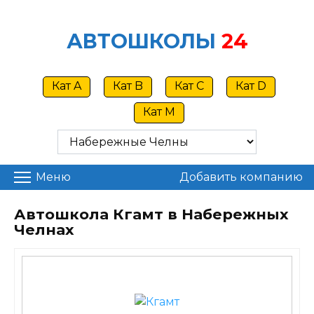
Skip
to
АВТОШКОЛЫ
24
content
Кат A
Кат B
Кат C
Кат D
Кат M
Меню
Добавить компанию
Автошкола Кгамт в Набережных
Челнах