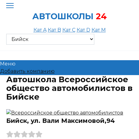
Skip
to
АВТОШКОЛЫ
24
content
Кат A
Кат B
Кат C
Кат D
Кат M
Меню
Добавить компанию
Автошкола Всероссийское
общество автомобилистов в
Бийске
Бийск, ул. Вали Максимовой,94