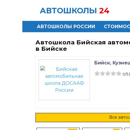
Skip
АВТОШКОЛЫ
24
to
content
АВТОШКОЛЫ РОССИИ
СТОИМОС
Автошкола Бийская автом
в Бийске
Бийск, Кузнец
0
/5
Все авто