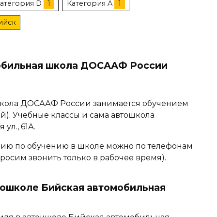
атегория D
1
Категория A
1
Бийск
обильная школа ДОСААФ России
школа ДОСААФ России занимается обучением
й). Учебные классы и сама автошкола
ул., 61А.
ю по обучению в школе можно по телефонам
(Просим звонить только в рабочее время).
втошколе Бийская автомобильная