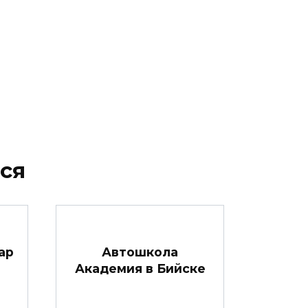
ся
ар
Автошкола
Академия в Бийске