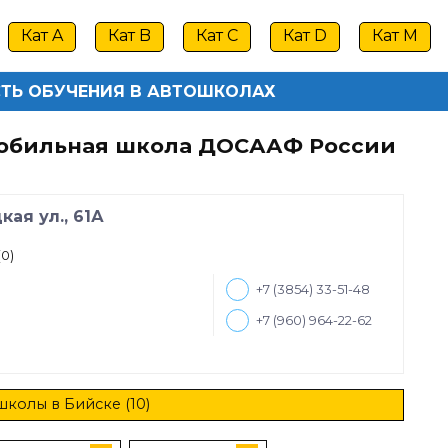
Кат A
Кат B
Кат C
Кат D
Кат M
ТЬ ОБУЧЕНИЯ В АВТОШКОЛАХ
обильная школа ДОСААФ России
кая ул., 61А
(0)
+7 (3854) 33-51-48
+7 (960) 964-22-62
школы в Бийске (10)