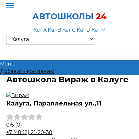
Skip
to
АВТОШКОЛЫ
24
content
Кат A
Кат B
Кат C
Кат D
Кат M
Меню
Добавить компанию
Автошкола Вираж в Калуге
Калуга, Параллельная ул.,11
0
/5
(0)
+7 (4842) 21-20-38