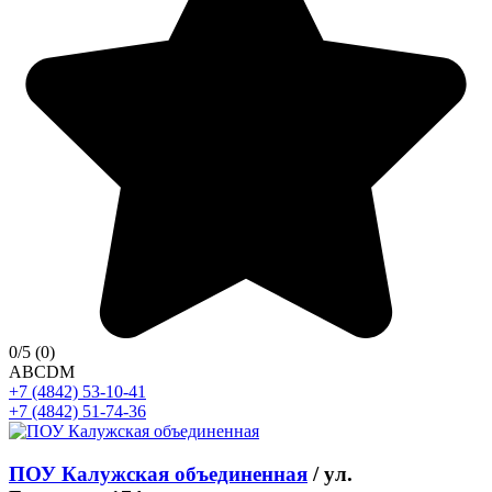
0
/5
(0)
A
B
C
D
M
+7 (4842) 53-10-41
+7 (4842) 51-74-36
ПОУ Калужская объединенная
/
ул.