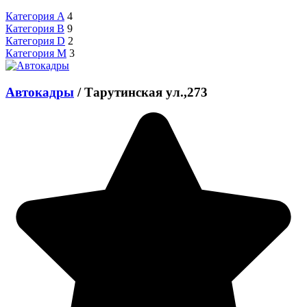
Категория A
4
Категория B
9
Категория D
2
Категория M
3
Автокадры
/
Тарутинская ул.,273