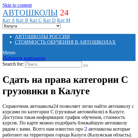
Skip to content
АВТОШКОЛЫ
24
Кат A
Кат B
Кат C
Кат D
Кат M
АВТОШКОЛЫ РОССИИ
СТОИМОСТЬ ОБУЧЕНИЯ В АВТОШКОЛАХ
Меню
Добавить компанию
Search for:
Сдать на права категории C
грузовики в Калуге
Справочник автошколы24 позволяет легко найти автошколу с
курсами по категории C (грузовые автомобили) в Калуге.
Доступна такая информация: график обучения, стоимость
курсов. По карте можно подобрать ближайшую автошколу
2
рядом с вами. Всего нам известно про
автошколы которые
работают на территории города Калуги (Калужская область).