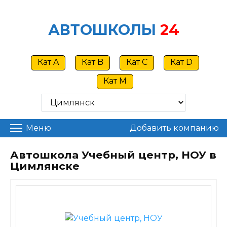
Skip
to
АВТОШКОЛЫ
24
content
Кат A
Кат B
Кат C
Кат D
Кат M
Меню
Добавить компанию
Автошкола Учебный центр, НОУ в
Цимлянске