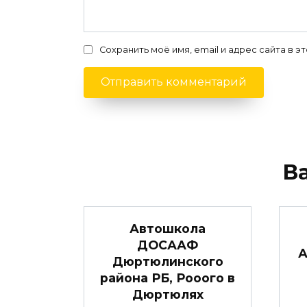
Сохранить моё имя, email и адрес сайта в
В
Автошкола
ДОСААФ
А
Дюртюлинского
района РБ, Рооого в
Дюртюлях