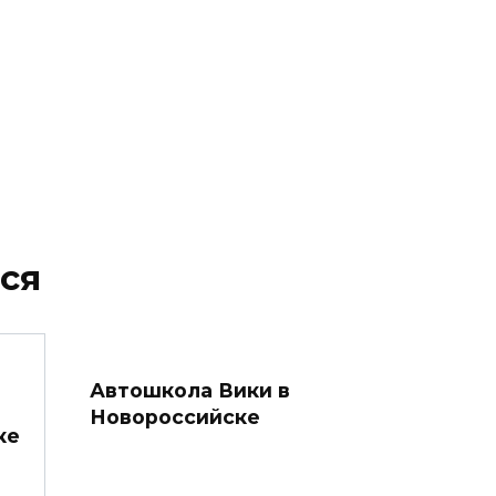
ся
Автошкола Вики в
Новороссийске
ке