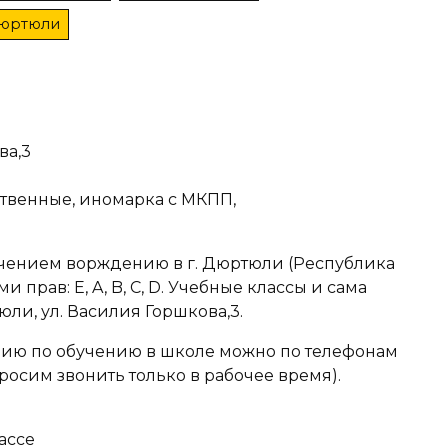
 Дюртюли
ва,3
ственные, иномарка с МКПП,
учением ворждению в г. Дюртюли (Республика
 прав: E, A, B, C, D. Учебные классы и сама
ли, ул. Василия Горшкова,3.
ю по обучению в школе можно по телефонам
Просим звонить только в рабочее время).
ассе