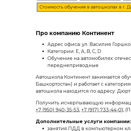
Стоимость обучения в автошколах в г.
Про компанию Континент
Адрес офиса: ул. Василия Горшко
Категории: E, A, B, C, D
Обучение на автомобилях: отече
переднеприводные
Автошкола Континент занимается об
Башкортостан) и работает с категориями
автошкола находится по адресу: Дюртю
Получить исчерпывающую информаци
+7 (950) 940-35-53
,
+7 (917) 733-44-01
, (
Дополнительные услуги компании:
занятия ПДД в компьютерном кл