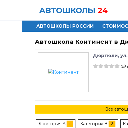
Skip
АВТОШКОЛЫ
24
to
content
АВТОШКОЛЫ РОССИИ
СТОИМОС
Автошкола Континент в Д
Дюртюли, ул.
0
/5
Все автош
Категория A
1
Категория B
2
Ка