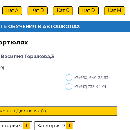
Кат A
Кат B
Кат C
Кат D
Кат M
ТЬ ОБУЧЕНИЯ В АВТОШКОЛАХ
юртюлях
 Василия Горшкова,3
(0)
+7 (950) 940-35-53
+7 (917) 733-44-01
колы в Дюртюлях (2)
тегория C
1
Категория D
1