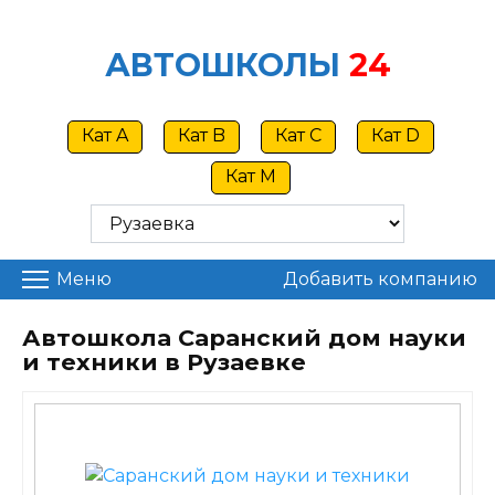
Skip
to
АВТОШКОЛЫ
24
content
Кат A
Кат B
Кат C
Кат D
Кат M
Меню
Добавить компанию
Автошкола Саранский дом науки
и техники в Рузаевке