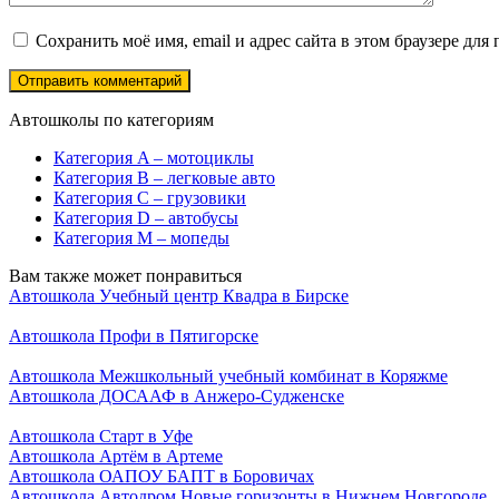
Сохранить моё имя, email и адрес сайта в этом браузере д
Автошколы по категориям
Категория A – мотоциклы
Категория B – легковые авто
Категория C – грузовики
Категория D – автобусы
Категория M – мопеды
Вам также может понравиться
Автошкола Учебный центр Квадра в Бирске
Автошкола Профи в Пятигорске
Автошкола Межшкольный учебный комбинат в Коряжме
Автошкола ДОСААФ в Анжеро-Судженске
Автошкола Старт в Уфе
Автошкола Артём в Артеме
Автошкола ОАПОУ БАПТ в Боровичах
Автошкола Автодром Новые горизонты в Нижнем Новгороде