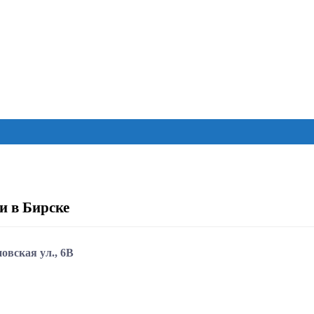
 в Бирске
овская ул., 6В