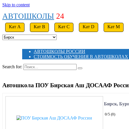
Skip to content
АВТОШКОЛЫ
24
Кат A
Кат B
Кат C
Кат D
Кат M
АВТОШКОЛЫ РОССИИ
СТОИМОСТЬ ОБУЧЕНИЯ В АВТОШКОЛАХ
Search for:
Автошкола ПОУ Бирская Аш ДОСААФ России
Бирск, Бурн
0
/5
(0)