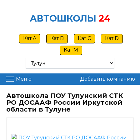
Skip
to
АВТОШКОЛЫ
24
content
Кат A
Кат B
Кат C
Кат D
Кат M
Меню
Добавить компанию
Автошкола ПОУ Тулунский СТК
РО ДОСААФ России Иркутской
области в Тулуне