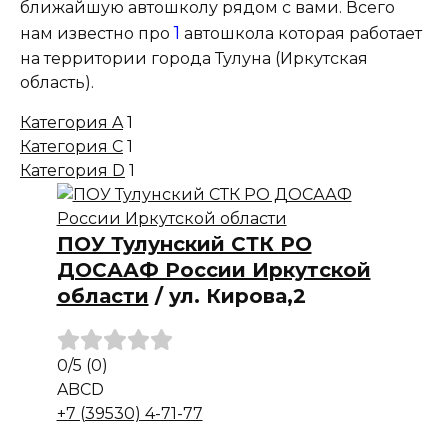
ближайшую автошколу рядом с вами. Всего
1
нам известно про
автошкола которая работает
на территории города Тулуна (Иркутская
область).
Категория A
1
Категория C
1
Категория D
1
ПОУ Тулунский СТК РО
ДОСААФ России Иркутской
области
/
ул. Кирова,2
0
/5
(0)
A
B
C
D
+7 (39530) 4-71-77