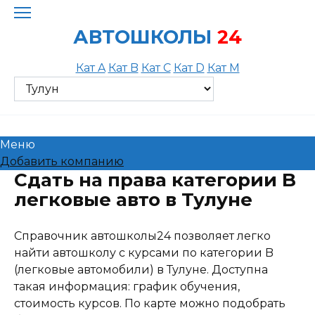
Skip
to
АВТОШКОЛЫ
24
content
Кат A
Кат B
Кат C
Кат D
Кат M
Меню
Добавить компанию
Сдать на права категории B
легковые авто в Тулуне
Справочник автошколы24 позволяет легко
найти автошколу с курсами по категории B
(легковые автомобили) в Тулуне. Доступна
такая информация: график обучения,
стоимость курсов. По карте можно подобрать