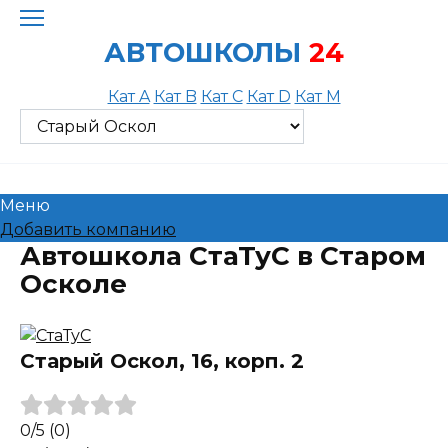
Skip
to
АВТОШКОЛЫ
24
content
Кат A
Кат B
Кат C
Кат D
Кат M
Меню
Добавить компанию
Автошкола СтаТуС в Старом
Осколе
Старый Оскол, 16, корп. 2
0
/5
(0)