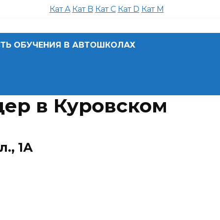
Кат A
Кат B
Кат C
Кат D
Кат M
ТЬ ОБУЧЕНИЯ В АВТОШКОЛАХ
ер в Куровском
., 1А