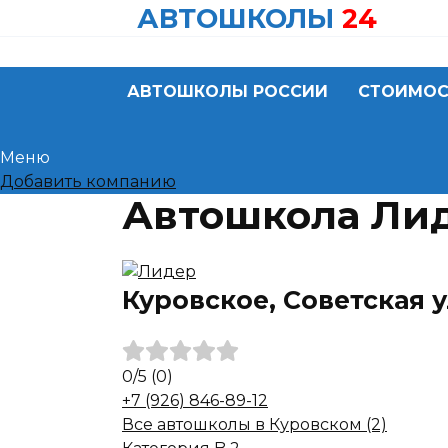
Skip
АВТОШКОЛЫ
24
to
content
АВТОШКОЛЫ РОССИИ
СТОИМОС
Меню
Добавить компанию
Автошкола Лид
Куровское, Советская ул
0
/5
(0)
+7 (926) 846-89-12
Все автошколы в Куровском (2)