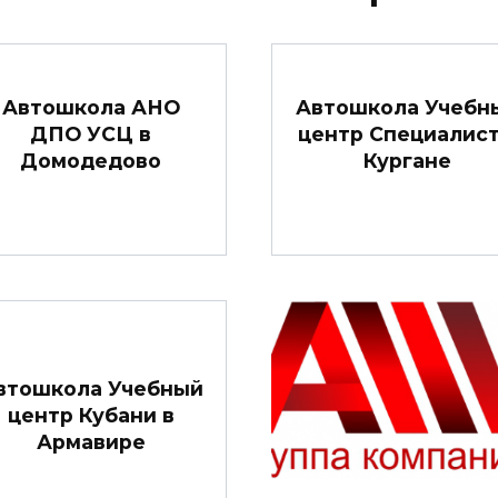
Автошкола АНО
Автошкола Учебн
ДПО УСЦ в
центр Специалист
Домодедово
Кургане
втошкола Учебный
центр Кубани в
Армавире