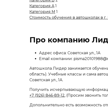
Категория B
2
Категория A
1
Категория M
1
Стоимость обучения в автошколах в г.
Про компанию Ли
Адрес офиса: Советская ул., 1А
Email компании: pisma20101988@m
Автошкола Лидер занимается обучени
область). Учебные классы и сама авто
Советская ул., 1А.
Получить исчерпывающую информаци
+7 (926) 846-89-12
, (Просим звонить то
Допольнительно есть возможность отп