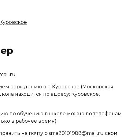
 Куровское
дер
ail.ru
ем ворждению в г. Куровское (Московская
школа находится по адресу: Куровское,
ю по обучению в школе можно по телефонам
лько в рабочее время).
равить на почту pisma20101988@mail.ru свои