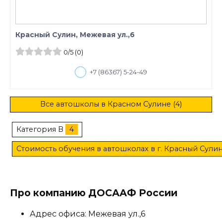
Красный Сулин, Межевая ул.,6
0
/5
(0)
+7 (86367) 5-24-49
Все автошколы в Красном Сулине (4)
Категория B
4
Стоимость обучения в автошколах в г. Красный Сули
Про компанию ДОСААФ России
Адрес офиса: Межевая ул.,6