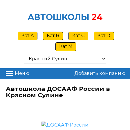
Skip
to
АВТОШКОЛЫ
24
content
Кат A
Кат B
Кат C
Кат D
Кат M
Меню
Добавить компанию
Автошкола ДОСААФ России в
Красном Сулине