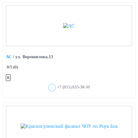
АС
/
ул. Ворошилова,13
0
/5
(0)
B
+7 (951) 835-38-30