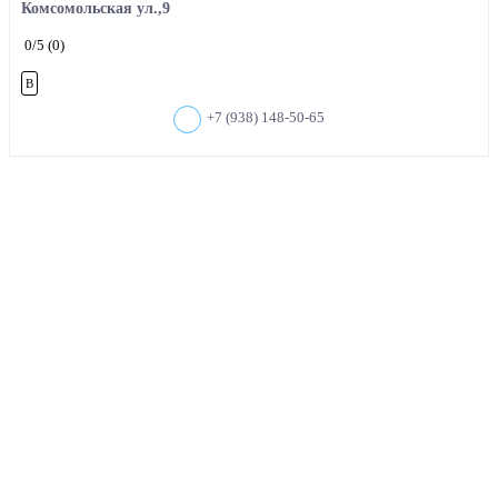
Комсомольская ул.,9
0
/5
(0)
B
+7 (938) 148-50-65