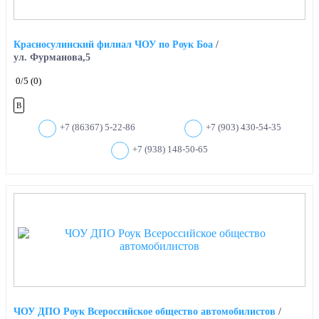
Красносулинский филиал ЧОУ по Роук Боа
/
ул. Фурманова,5
0
/5
(0)
B
+7 (86367) 5-22-86
+7 (903) 430-54-35
+7 (938) 148-50-65
ЧОУ ДПО Роук Всероссийское общество автомобилистов
/