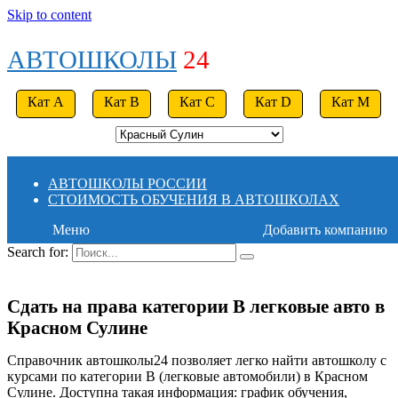
Skip to content
АВТОШКОЛЫ
24
Кат A
Кат B
Кат C
Кат D
Кат M
АВТОШКОЛЫ РОССИИ
СТОИМОСТЬ ОБУЧЕНИЯ В АВТОШКОЛАХ
Меню
Добавить компанию
Search for:
Сдать на права категории B легковые авто в
Красном Сулине
Справочник автошколы24 позволяет легко найти автошколу с
курсами по категории B (легковые автомобили) в Красном
Сулине. Доступна такая информация: график обучения,