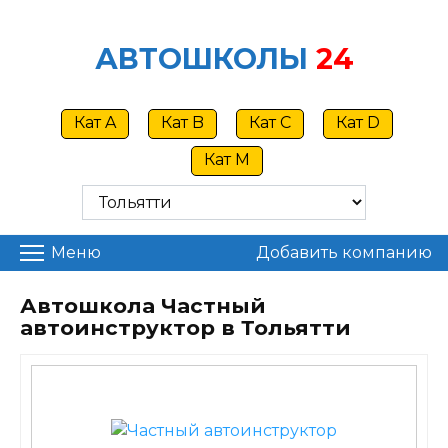
Skip
to
АВТОШКОЛЫ
24
content
Кат A
Кат B
Кат C
Кат D
Кат M
Меню
Добавить компанию
Автошкола Частный
автоинструктор в Тольятти