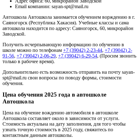
Адрес офиса: 60, микрорайон Заводской
Email компании: sayan-spt@mail.ru
Автошкола Автошкола занимается обучением ворждению в г.
Саяногорск (Республика Хакасия). Учебные классы и сама
автошкола находится по адресу: Саяногорск, 60, микрорайон
Заводской.
Получить исчерпывающую информацию по обучению в
школе можно по телефонам
+7 (39042) 2-23-44
,
+7 (39042) 2-
91-56
,
+7 (39042) 2-06-29
,
+7 (39042) 6-29-54
, (Просим звонить
только в рабочее время).
Допольнительно есть возможность отправить на почту sayan-
spt@mail.ru свои вопросы по поводу формы, стоимости
обучения.
Цена обучения 2025 года в автошколе
Автошкола
Цена на обучение вождению автомобиля в автошколе
Автошкола составляет около в зависимости от услуги.
Стоимость актуальна на дату заполнения, для того чтобы
узнать точную стоимость в 2025 году, свяжитесь по
контактным данным автошколы.