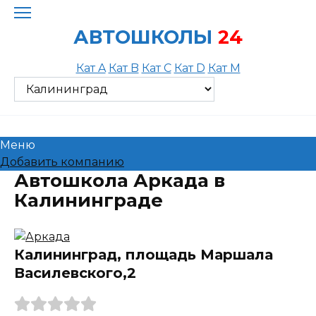
Skip
to
АВТОШКОЛЫ
24
content
Кат A
Кат B
Кат C
Кат D
Кат M
Меню
Добавить компанию
Автошкола Аркада в
Калининграде
Калининград, площадь Маршала
Василевского,2