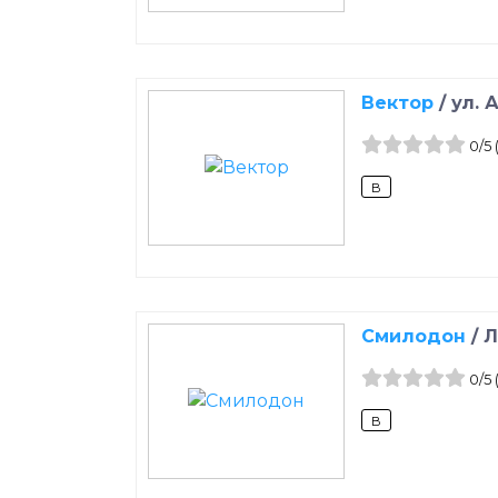
Вектор
/
ул. 
0
/5
B
Смилодон
/
Л
0
/5
B