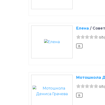
Елена
/
Совет
0
/5
B
Мотошкола Д
0
/5
B