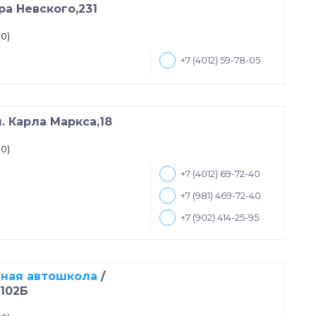
ра Невского,231
(0)
+7 (4012) 59-78-05
л. Карла Маркса,18
(0)
+7 (4012) 69-72-40
+7 (981) 469-72-40
+7 (902) 414-25-95
нная автошкола
/
 102Б