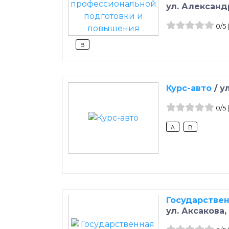
ул. Александ
0
/5
B
Курс-авто
/
у
0
/5
A
B
Государстве
ул. Аксакова,