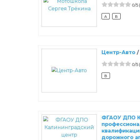
0
/5
A
B
Центр-Авто
0
/5
B
ФГАОУ ДПО К
профессиона
квалификаци
дорожного а