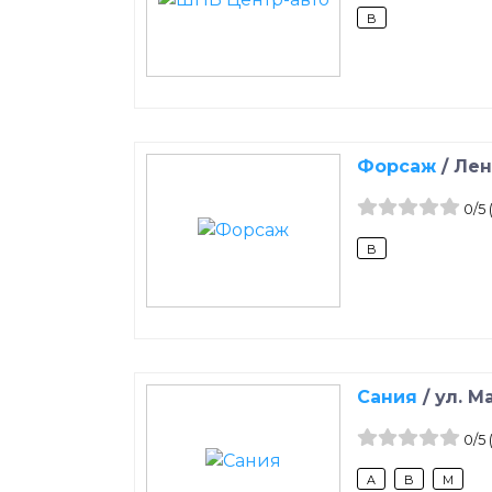
B
Форсаж
/
Лен
0
/5
B
Сания
/
ул. М
0
/5
A
B
M