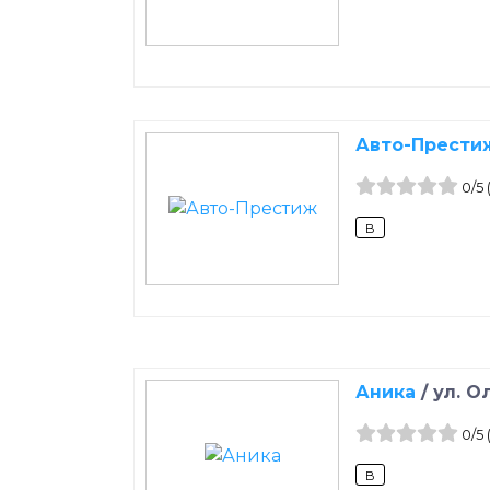
Авто-Прести
0
/5
B
Аника
/
ул. О
0
/5
B