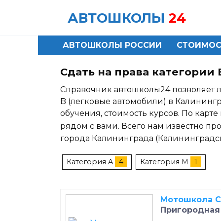
Skip
АВТОШКОЛЫ
24
to
content
АВТОШКОЛЫ РОССИИ
СТОИМОС
Сдать на права категории
Справочник автошколы24 позволяет л
B (легковые автомобили) в Калининг
обучения, стоимость курсов. По кар
рядом с вами. Всего нам известно пр
города Калининграда (Калининградск
Категория A
4
Категория M
1
Мотошкола С
Пригородная 