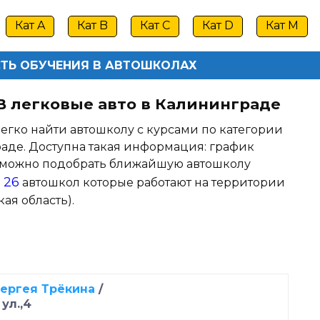
Кат A
Кат B
Кат C
Кат D
Кат M
ТЬ ОБУЧЕНИЯ В АВТОШКОЛАХ
 B легковые авто в Калининграде
егко найти автошколу с курсами по категории
раде. Доступна такая информация: график
те можно подобрать ближайшую автошколу
26
о
автошкол которые работают на территории
ая область).
ергея Трёкина
/
ул.,4