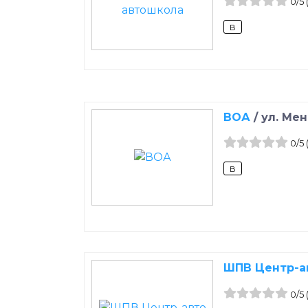
0
/5
B
ВОА
/
ул. Ме
0
/5
B
ШПВ Центр-а
0
/5