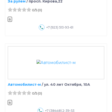
За рулем
/
просп. Кирова,22
0
/5
(0)
B
+7 (923) 513-93-61
Автомобилист-м
/
ул. 40 лет Октября, 10А
0
/5
(0)
B
+7 (38448) 2-39-53