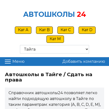
Skip
to
АВТОШКОЛЫ
24
content
Кат A
Кат B
Кат C
Кат D
Кат M
Меню
Добавить компанию
Автошколы в Тайге / Сдать на
права
Справочник автошколы24 позволяет легко
найти подходящую автошколу в Тайге по
таким параметрам: категория (A, B, C, D, E, M),