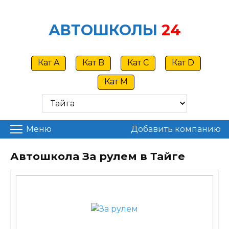
Skip
to
АВТОШКОЛЫ
24
content
Кат A
Кат B
Кат C
Кат D
Кат M
Меню
Добавить компанию
Автошкола За рулем в Тайге