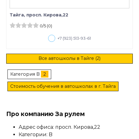
Тайга, просп. Кирова,22
0
/5
(0)
+7 (923) 513-93-61
Все автошколы в Тайге (2)
Категория B
2
Стоимость обучения в автошколах в г. Тайга
Про компанию За рулем
Адрес офиса: просп. Кирова,22
Категории: B