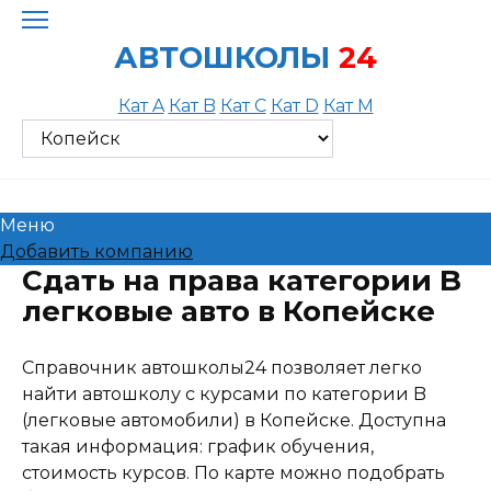
Skip
to
АВТОШКОЛЫ
24
content
Кат A
Кат B
Кат C
Кат D
Кат M
Меню
Добавить компанию
Сдать на права категории B
легковые авто в Копейске
Справочник автошколы24 позволяет легко
найти автошколу с курсами по категории B
(легковые автомобили) в Копейске. Доступна
такая информация: график обучения,
стоимость курсов. По карте можно подобрать