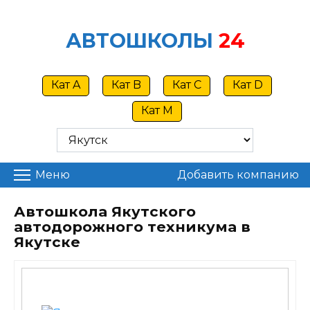
Skip
to
АВТОШКОЛЫ
24
content
Кат A
Кат B
Кат C
Кат D
Кат M
Меню
Добавить компанию
Автошкола Якутского
автодорожного техникума в
Якутске