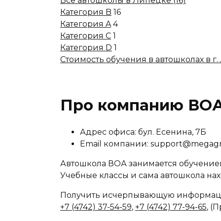
Все автошколы в Липецке (16)
Категория B
16
Категория A
4
Категория C
1
Категория D
1
Стоимость обучения в автошколах в г
Про компанию ВО
Адрес офиса: бул. Есенина, 7Б
Email компании: support@megag
Автошкола ВОА занимается обучением
Учебные классы и сама автошкола нахо
Получить исчерпывающую информаци
+7 (4742) 37-54-59
,
+7 (4742) 77-94-65
, (