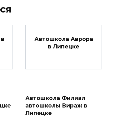
ся
 в
Автошкола Аврора
в Липецке
Автошкола Филиал
ецке
автошколы Вираж в
Липецке