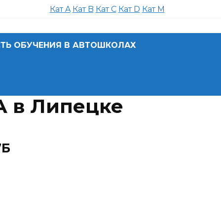
Кат A
Кат B
Кат C
Кат D
Кат M
ТЬ ОБУЧЕНИЯ В АВТОШКОЛАХ
 в Липецке
7Б