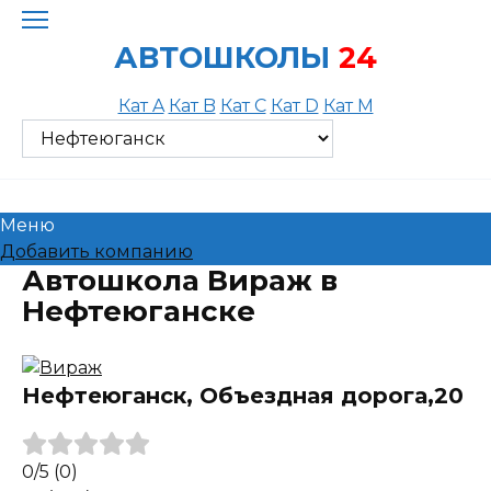
Skip
to
АВТОШКОЛЫ
24
content
Кат A
Кат B
Кат C
Кат D
Кат M
Меню
Добавить компанию
Автошкола Вираж в
Нефтеюганске
Нефтеюганск, Объездная дорога,20
0
/5
(0)