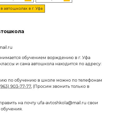
в автошколах в г. Уфа
втошкола
ail.ru
нимается обучением ворждению в г. Уфа
классы и сама автошкола находится по адресу:
ю по обучению в школе можно по телефонам
(963) 903-77-77
, (Просим звонить только в
равить на почту ufa-avtoshkola@mail.ru свои
 обучения.