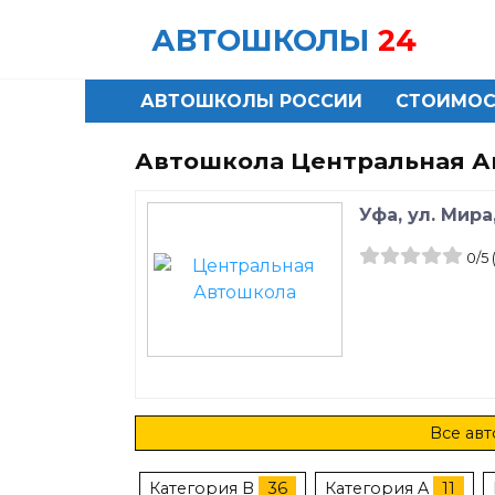
Skip
АВТОШКОЛЫ
24
to
content
АВТОШКОЛЫ РОССИИ
СТОИМОС
Автошкола Центральная А
Уфа, ул. Мира
0
/5
Все авт
Категория B
36
Категория A
11