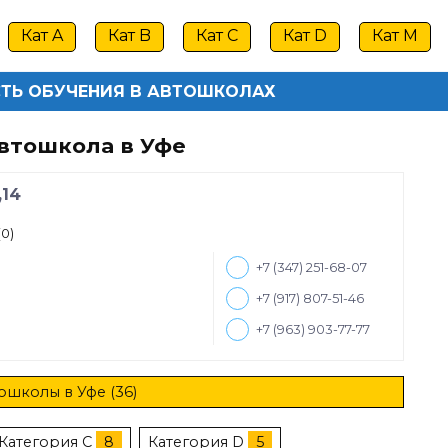
Кат A
Кат B
Кат C
Кат D
Кат M
ТЬ ОБУЧЕНИЯ В АВТОШКОЛАХ
втошкола в Уфе
,14
(0)
+7 (347) 251-68-07
+7 (917) 807-51-46
+7 (963) 903-77-77
ошколы в Уфе (36)
Категория C
8
Категория D
5