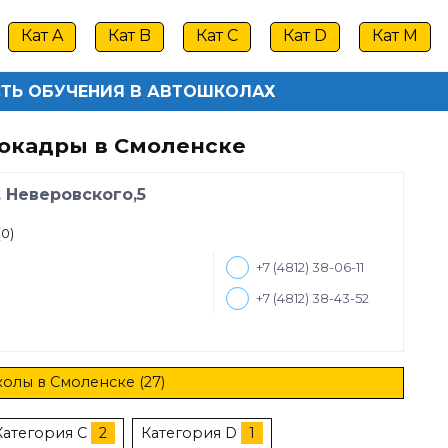
Кат A
Кат B
Кат C
Кат D
Кат M
ТЬ ОБУЧЕНИЯ В АВТОШКОЛАХ
окадры в Смоленске
. Неверовского,5
(0)
+7 (4812) 38-06-11
+7 (4812) 38-43-52
олы в Смоленске (27)
Категория C
2
Категория D
1