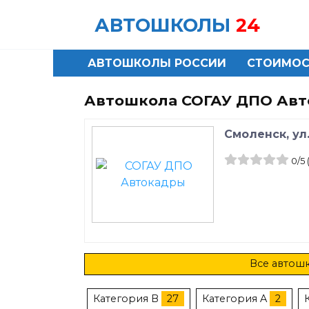
Skip
АВТОШКОЛЫ
24
to
content
АВТОШКОЛЫ РОССИИ
СТОИМОС
Автошкола СОГАУ ДПО Авт
Смоленск, ул
0
/5
Все автошк
Категория B
27
Категория A
2