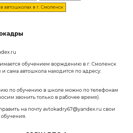
в автошколах в г. Смоленск
токадры
dex.ru
имается обучением ворждению в г. Смоленск
 и сама автошкола находится по адресу:
ю по обучению в школе можно по телефонам
Просим звонить только в рабочее время).
равить на почту avtokadry67@yandex.ru свои
 обучения.