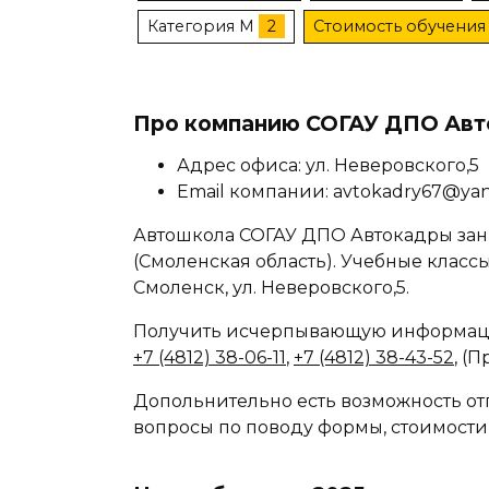
Категория M
2
Стоимость обучения 
Про компанию СОГАУ ДПО Ав
Адрес офиса: ул. Неверовского,5
Email компании: avtokadry67@yan
Автошкола СОГАУ ДПО Автокадры зан
(Смоленская область). Учебные классы
Смоленск, ул. Неверовского,5.
Получить исчерпывающую информаци
+7 (4812) 38-06-11
,
+7 (4812) 38-43-52
, (
Допольнительно есть возможность отп
вопросы по поводу формы, стоимости