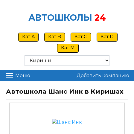
Skip
to
АВТОШКОЛЫ
24
content
Кат A
Кат B
Кат C
Кат D
Кат M
Меню
Добавить компанию
Автошкола Шанс Инк в Киришах