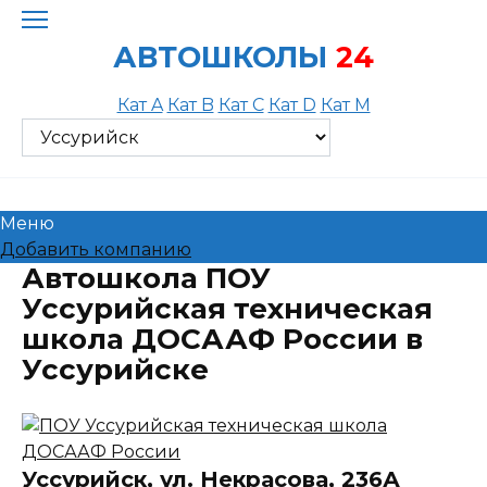
Skip
to
АВТОШКОЛЫ
24
content
Кат A
Кат B
Кат C
Кат D
Кат M
Меню
Добавить компанию
Автошкола ПОУ
Уссурийская техническая
школа ДОСААФ России в
Уссурийске
Уссурийск, ул. Некрасова, 236А