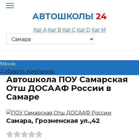
Skip
to
АВТОШКОЛЫ
24
content
Кат A
Кат B
Кат C
Кат D
Кат M
Меню
Добавить компанию
Автошкола ПОУ Самарская
Отш ДОСААФ России в
Самаре
Самара, Грозненская ул.,42