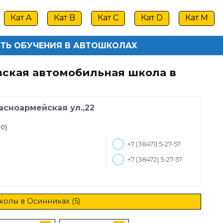
Кат A
Кат B
Кат C
Кат D
Кат M
ТЬ ОБУЧЕНИЯ В АВТОШКОЛАХ
ская автомобильная школа в
асноармейская ул.,22
(0)
+7 (38471) 5-27-57
+7 (38472) 5-27-57
колы в Осинниках (5)