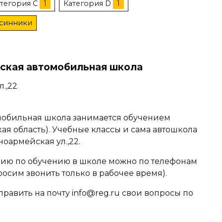
тегория C
1
Категория D
1
Осинники
ская автомобильная школа
.,22
обильная школа занимается обучением
я область). Учебные классы и сама автошкола
оармейская ул.,22.
ю по обучению в школе можно по телефонам
Просим звонить только в рабочее время).
равить на почту info@reg.ru свои вопросы по