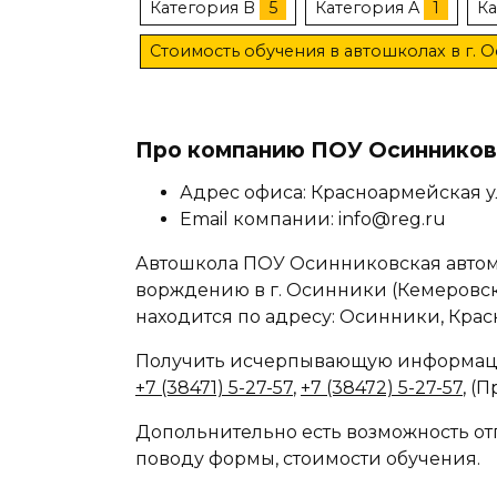
Категория B
5
Категория A
1
Ка
Стоимость обучения в автошколах в г. 
Про компанию ПОУ Осинников
Адрес офиса: Красноармейская ул
Email компании: info@reg.ru
Автошкола ПОУ Осинниковская автом
ворждению в г. Осинники (Кемеровска
находится по адресу: Осинники, Красн
Получить исчерпывающую информаци
+7 (38471) 5-27-57
,
+7 (38472) 5-27-57
, (
Допольнительно есть возможность отп
поводу формы, стоимости обучения.