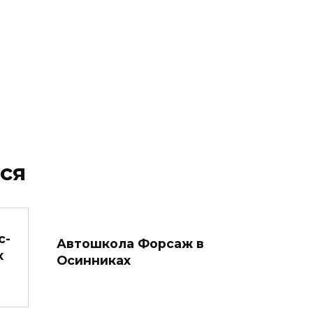
ся
с-
Автошкола Форсаж в
х
Осинниках