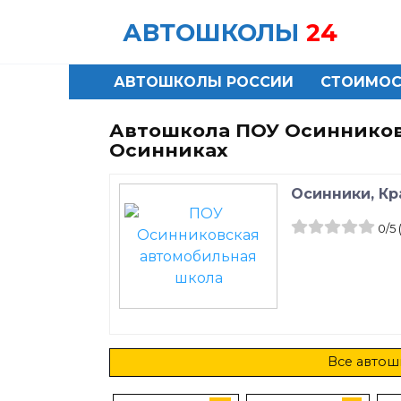
Skip
АВТОШКОЛЫ
24
to
content
АВТОШКОЛЫ РОССИИ
СТОИМОС
Автошкола ПОУ Осинников
Осинниках
Осинники, Кр
0
/5
Все автош