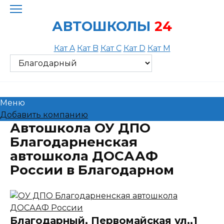
Skip
to
АВТОШКОЛЫ
24
content
Кат A
Кат B
Кат C
Кат D
Кат M
Меню
Добавить компанию
Автошкола ОУ ДПО
Благодарненская
автошкола ДОСААФ
России в Благодарном
Благодарный, Первомайская ул.,1