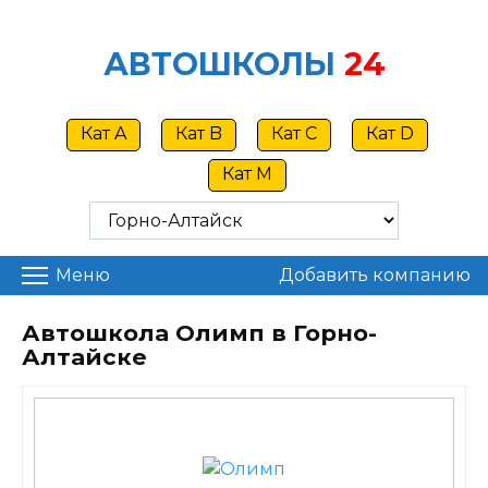
Skip
to
АВТОШКОЛЫ
24
content
Кат A
Кат B
Кат C
Кат D
Кат M
Меню
Добавить компанию
Автошкола Олимп в Горно-
Алтайске