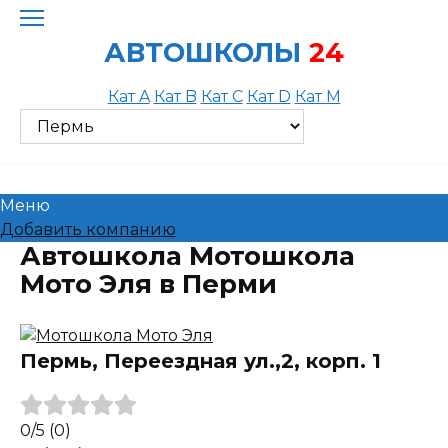
Skip
to
АВТОШКОЛЫ
24
content
Кат A
Кат B
Кат C
Кат D
Кат M
Меню
Добавить компанию
Автошкола Мотошкола
Мото Эля в Перми
Пермь, Переездная ул.,2, корп. 1
0
/5
(0)