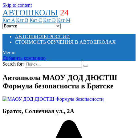
Skip to content
АВТОШКОЛЫ
24
Кат A
Кат B
Кат C
Кат D
Кат M
АВТОШКОЛЫ РОССИИ
СТОИМОСТЬ ОБУЧЕНИЯ В АВТОШКОЛАХ
Меню
Добавить компанию
Search for:
Автошкола МАОУ ДОД ДЮСТШ
Формула безопасности в Братске
Братск, Солнечная ул., 2А