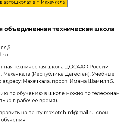
в автошколах в г. Махачкала
я объединенная техническая школа
ля,5
l.ru
енная техническая школа ДОСААФ России
 Махачкала (Республика Дагестан). Учебные
 адресу: Махачкала, просп. Имама Шамиля,5.
ю по обучению в школе можно по телефонам
олько в рабочее время).
равить на почту max.otch-rd@mail.ru свои
 обучения.