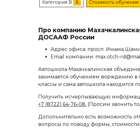
Категория B
6
Стоимость обучения 
Про компанию Махачкалинска
ДОСААФ России
Адрес офиса: просп. Имама Шами
Email компании: max.otch-rd@mai
Автошкола Махачкалинская объедин
занимается обучением ворждению в г.
классы и сама автошкола находится по
Получить исчерпывающую информаци
+7 (8722) 64-76-08
, (Просим звонить т
Допольнительно есть возможность отп
вопросы по поводу формы, стоимости