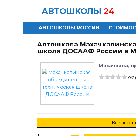
Skip
АВТОШКОЛЫ
24
to
content
АВТОШКОЛЫ РОССИИ
СТОИМОС
Автошкола Махачкалинска
школа ДОСААФ России в М
Махачкала, п
0
/5
Все автош