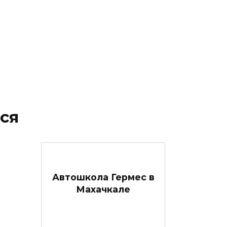
ся
Автошкола Гермес в
Махачкале