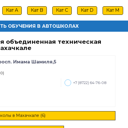
Кат A
Кат B
Кат C
Кат D
Кат M
ТЬ ОБУЧЕНИЯ В АВТОШКОЛАХ
я объединенная техническая
ахачкале
росп. Имама Шамиля,5
(0)
+7 (8722) 64-76-08
колы в Махачкале (6)