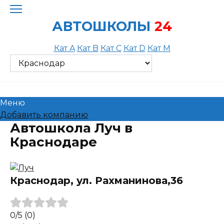
Skip
to
АВТОШКОЛЫ
24
content
Кат A
Кат B
Кат C
Кат D
Кат M
Меню
Добавить компанию
Автошкола Луч в
Краснодаре
Краснодар, ул. Рахманинова,36
0
/5
(0)